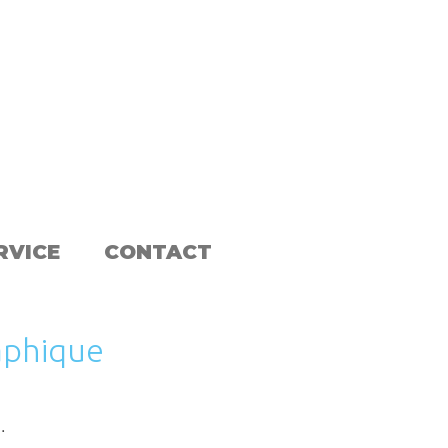
RVICE
CONTACT
aphique
…